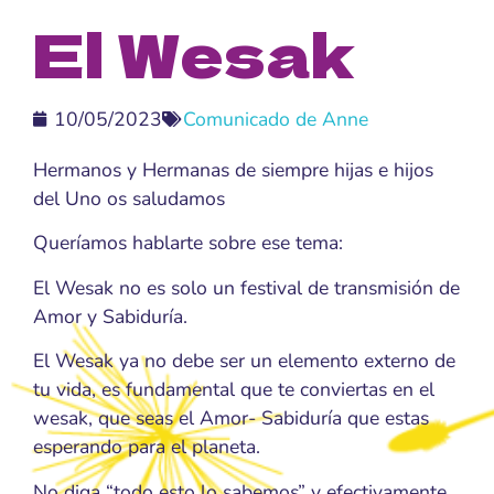
El Wesak
10/05/2023
Comunicado de Anne
Hermanos y Hermanas de siempre hijas e hijos
del Uno os saludamos
Queríamos hablarte sobre ese tema:
El Wesak no es solo un festival de transmisión de
Amor y Sabiduría.
El Wesak ya no debe ser un elemento externo de
tu vida, es fundamental que te conviertas en el
wesak, que seas el Amor- Sabiduría que estas
esperando para el planeta.
No diga “todo esto lo sabemos” y efectivamente