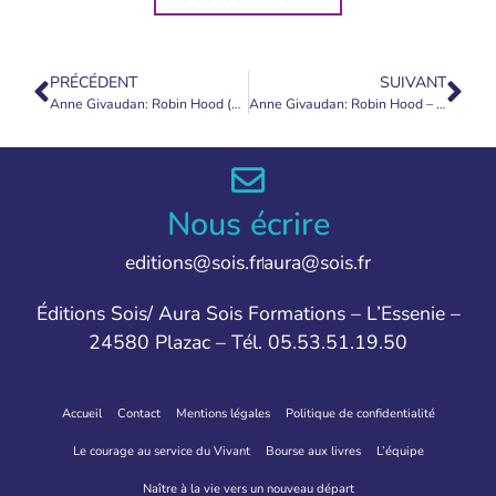
PRÉCÉDENT
SUIVANT
Anne Givaudan: Robin Hood (audio) 24 de abril de 2023
Anne Givaudan: Robin Hood – 22 de Mayo de 2023
Nous écrire
editions@sois.fr
aura@sois.fr
Éditions Sois/ Aura Sois Formations – L’Essenie –
24580 Plazac – Tél. 05.53.51.19.50
Accueil
Contact
Mentions légales
Politique de confidentialité
Le courage au service du Vivant
Bourse aux livres
L’équipe
Naître à la vie vers un nouveau départ