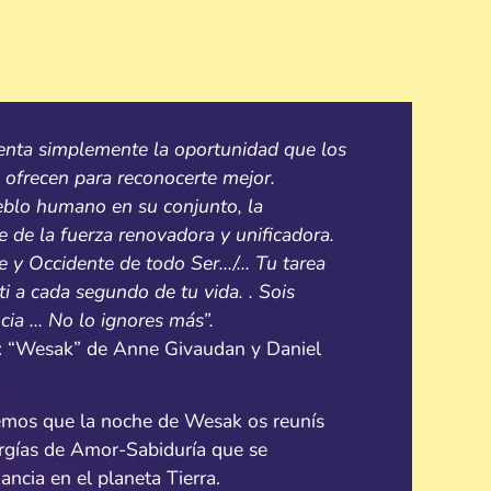
nta simplemente la oportunidad que los
e ofrecen para reconocerte mejor.
ueblo humano en su conjunto, la
 de la fuerza renovadora y unificadora.
te y Occidente de todo Ser…/… Tu tarea
ti a cada segundo de tu vida. . Sois
ia … No lo ignores más”.
o: “Wesak” de Anne Givaudan y Daniel
emos que la noche de Wesak os reunís
ergías de Amor-Sabiduría que se
ncia en el planeta Tierra.