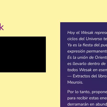
k
Hoy el Wesak represe
ciclos del Universo t
Ya es la fiesta del p
expresión permanente
Es la unión de Orien
es llevarlo dentro de 
todos Wesak en esenc
— Extractos del libr
Meurois.
Por lo tanto, propon
para recibir estas en
derramarán en abunda