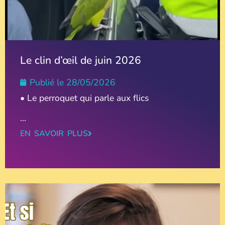
Le clin d’œil de juin 2026
Publié le
28/05/2026
• Le perroquet qui parle aux flics
...
EN SAVOIR PLUS