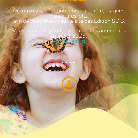
Découvrez la sélection d’histoire drôle, blagues,
caricatures, etc.
afin de vous divertir sur le site des Édition SOIS.
Vous pouvez consulter les rubriques antérieures
à janvier 2023,
en cliquant ici