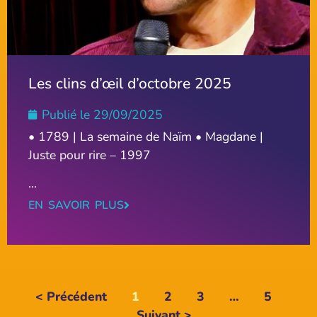
Les clins d’œil d’octobre 2025
Publié le
29/09/2025
• 1789 | La semaine de Naïm • Magdane |
Juste pour rire – 1997
...
EN SAVOIR PLUS
< Précédent
1
2
3
…
5
Suivant >