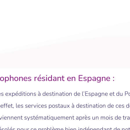
ncophones résidant en Espagne :
 expéditions à destination de l’Espagne et du P
fet, les services postaux à destination de ces d
 reviennent systématiquement après un mois de t
olés pour ce problème bien indépendant de notr