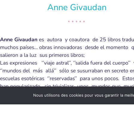
Anne Givaudan
Anne Givaudan
es autora y coautora de 25 libros tradu
muchos países… obras innovadoras desde el momento 
salieron a la luz sus primeros libros;
Las expresiones ‘’viaje astral’’, ‘’salida fuera del cuerpo’’ 
‘’mundos del más allá’’ sólo se susurraban en secreto e
escuelas esotéricas ‘’reservadas’’ para unos pocos. Estos
han popularizado –sin trivializar- unos mundos que mu
personas presentían, sin atreverse a creerlo…
Nous utilisons des cookies pour vous garantir la meill
Anne Givaudan
no es la típica escritora o filósofa. No es
se niegue a este papel, que también es parte de su histor
ella prefiere el nombre de “terapeuta de las almas y de lo
cuerpos”, o el de “reportera de los mundos sutiles”. Así
es como una funámbula entre dos mundos, y surfea, pas