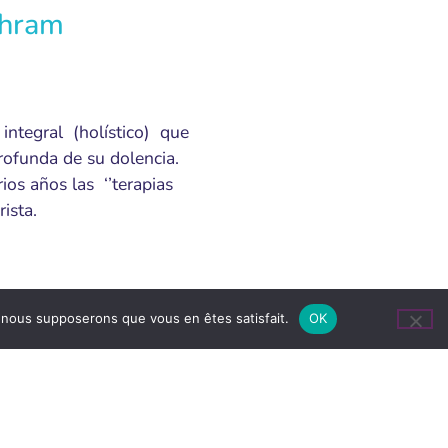
chram
integral (holístico) que
rofunda de su dolencia.
os años las ‘’terapias
ista.
e, nous supposerons que vous en êtes satisfait.
OK