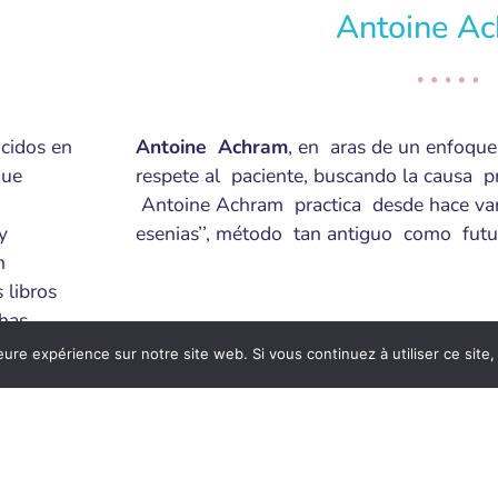
Antoine A
cidos en
Antoine Achram
, en aras de un enfoque 
que
respete al paciente, buscando la causa p
Antoine Achram practica desde hace vari
y
esenias’’, método tan antiguo como futur
n
 libros
chas
eure expérience sur notre site web. Si vous continuez à utiliser ce sit
 que ella
ia, pero
s
 mismo,
ando de