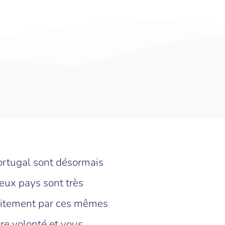
ortugal sont désormais
eux pays sont très
raitement par ces mêmes
e volonté et vous