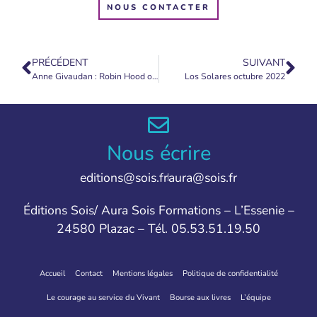
NOUS CONTACTER
PRÉCÉDENT
SUIVANT
Anne Givaudan : Robin Hood octubre 2022
Los Solares octubre 2022
Nous écrire
editions@sois.fr
aura@sois.fr
Éditions Sois/ Aura Sois Formations – L’Essenie –
24580 Plazac – Tél. 05.53.51.19.50
Accueil
Contact
Mentions légales
Politique de confidentialité
Le courage au service du Vivant
Bourse aux livres
L’équipe