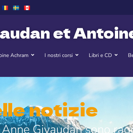
audan et Antoi
oine Achram
I nostri corsi
Libri e CD
Be
lle notizie
di Anne Givaudan sono rag