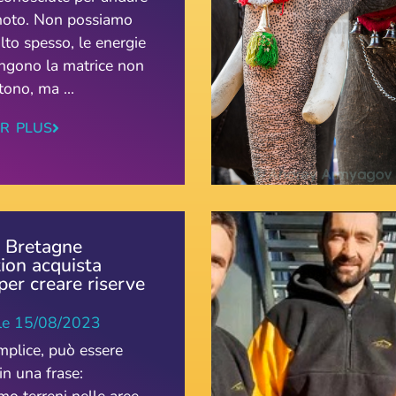
gnoto. Non possiamo
lto spesso, le energie
ngono la matrice non
ono, ma ...
IR PLUS
 Bretagne
ion acquista
per creare riserve
le
15/08/2023
emplice, può essere
in una frase: