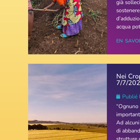
già sollec
sostenere
d’adduzion
acqua pota
EN SAVO
Nei Crop
7/7/20
Publié 
“Ognuno n
important
Ad alcuni 
di abband
strutture