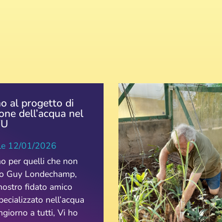
o al progetto di
one dell’acqua nel
VU
le
12/01/2026
o per quelli che non
o Guy Londechamp,
nostro fidato amico
pecializzato nell’acqua
giorno a tutti, Vi ho