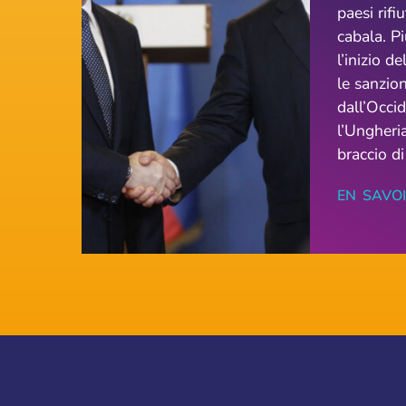
paesi rifi
cabala. P
l’inizio d
le sanzio
dall’Occid
l’Ungheri
braccio di
EN SAVO