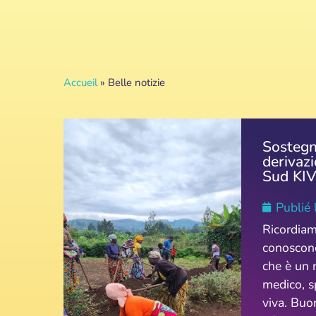
Accueil
»
Belle notizie
Sostegn
derivazi
Sud KI
Publié 
Ricordiam
conoscon
che è un 
medico, s
viva. Buon