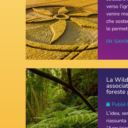
verso l’i
venire mo
che soste
le permett
EN SAVO
La Wild
associat
foreste 
Publié 
L’idea, s
riassunta 