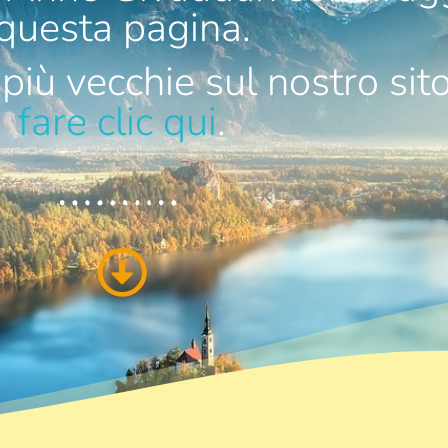
questa pagina.
 più vecchie sul nostro sito
fare clic qui
.