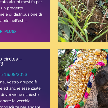
itato alcuni mesi fa per
 un progetto
e e di distribuzione di
bile nell’est ...
IR PLUS
 circles –
23
le
16/09/2023
el vostro gruppo è
e ed anche essenziale.
di voi viene richiesto
onare le vecchie
 conosciute per andare