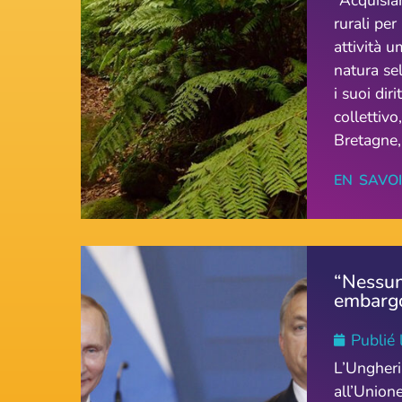
“Acquisia
rurali per
attività u
natura sel
i suoi diri
collettiv
Bretagne, 
EN SAVO
“Nessun
embargo
Publié 
L’Ungheri
all’Union