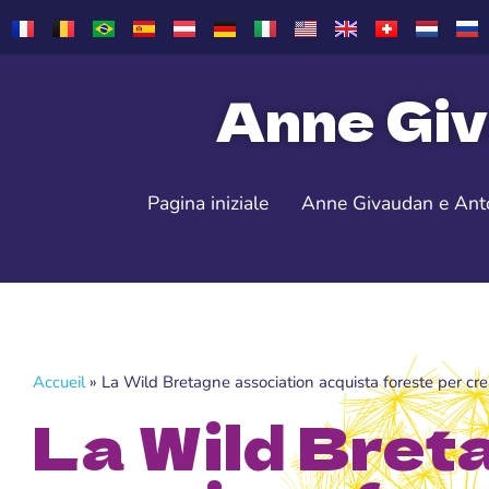
Anne Giv
Pagina iniziale
Anne Givaudan e Ant
Accueil
»
La Wild Bretagne association acquista foreste per cre
La Wild Bret