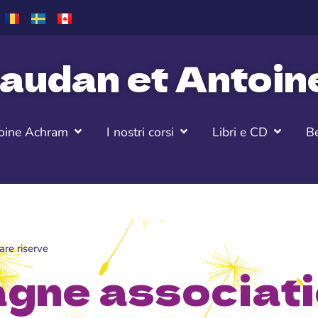
audan et Antoi
oine Achram
I nostri corsi
Libri e CD
Be
are riserve
agne associat