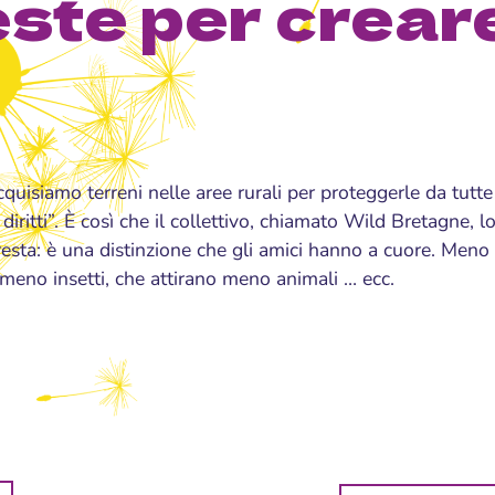
este per crear
cquisiamo terreni nelle aree rurali per proteggerle da tutte
 diritti”. È così che il collettivo, chiamato Wild Bretagne, 
resta: è una distinzione che gli amici hanno a cuore. Meno r
 meno insetti, che attirano meno animali … ecc.