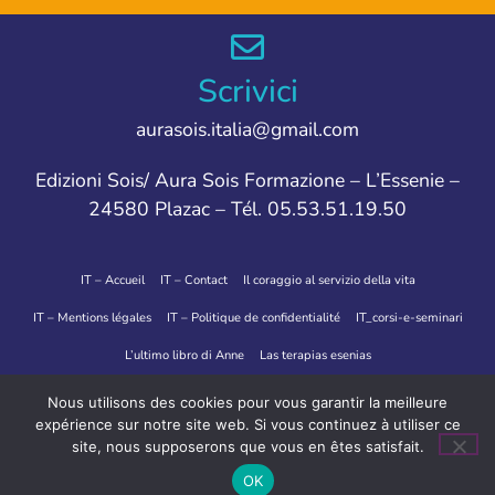
Scrivici
aurasois.italia@gmail.com
Edizioni Sois/ Aura Sois Formazione – L’Essenie –
24580 Plazac – Tél. 05.53.51.19.50
IT – Accueil
IT – Contact
Il coraggio al servizio della vita
IT – Mentions légales
IT – Politique de confidentialité
IT_corsi-e-seminari
L’ultimo libro di Anne
Las terapias esenias
Lettura dell’Aura e Terapie Essene
Nascere e rinascere
Nous utilisons des cookies pour vous garantir la meilleure
expérience sur notre site web. Si vous continuez à utiliser ce
Sito creato da IRCF
site, nous supposerons que vous en êtes satisfait.
Credito fotografico "OONA Regard de Lumière"
OK