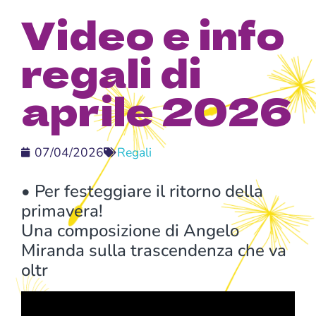
Video e info
regali di
aprile 2026
07/04/2026
Regali
• Per festeggiare il ritorno della
primavera!
Una composizione di Angelo
Miranda sulla trascendenza che va
oltr