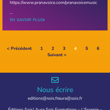
https://www.pranavoice.com/pranavoicemusic
...
EN SAVOIR PLUS
< Précédent
1
2
3
4
5
6
Suivant >
Nous écrire
editions@sois.fr
aura@sois.fr
Éditions Sois/ Aura Sois Formations – L’Essenie –