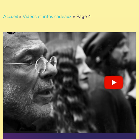
Accueil
»
Vidéos et infos cadeaux
»
Page 4