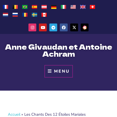
Anne Givaudan et Antoine
Achram
MENU
Accueil
»
Les Chants Des 12 Étoiles Mariales