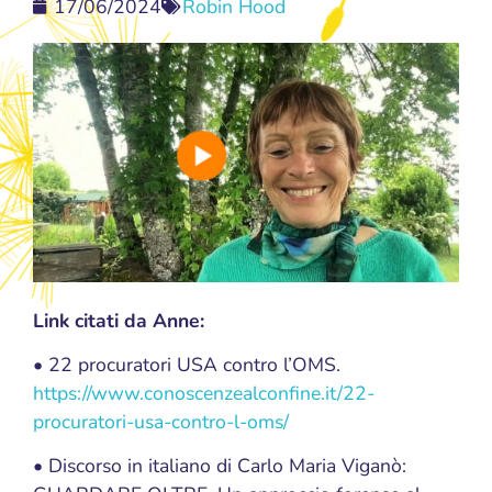
17/06/2024
Robin Hood
Link citati da Anne:
• 22 procuratori USA contro l’OMS.
https://www.conoscenzealconfine.it/22-
procuratori-usa-contro-l-oms/
• Discorso in italiano di Carlo Maria Viganò: