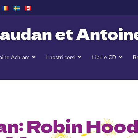
audan et Antoi
oine Achram
I nostri corsi
Libri e CD
Be
n: Robin Hood