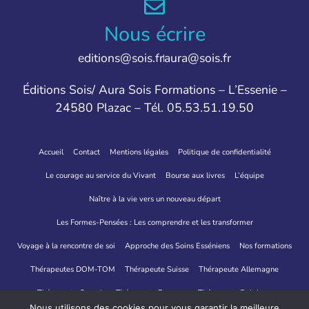
Nous écrire
editions@sois.fr
aura@sois.fr
Éditions Sois/ Aura Sois Formations – L’Essenie –
24580 Plazac – Tél. 05.53.51.19.50
Accueil
Contact
Mentions légales
Politique de confidentialité
Le courage au service du Vivant
Bourse aux livres
L’équipe
Naître à la vie vers un nouveau départ
Les Formes-Pensées : Les comprendre et les transformer
Voyage à la rencontre de soi
Approche des Soins Esséniens
Nos formations
Thérapeutes DOM-TOM
Thérapeute Suisse
Thérapeute Allemagne
Thérapeute Canada
Thérapeute Espagne
Thérapeute Belgique
Nous utilisons des cookies pour vous garantir la meilleure