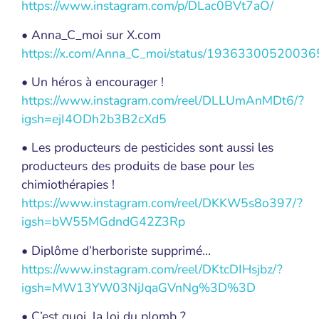
https://www.instagram.com/p/DLac0BVt7aO/
• Anna_C_moi sur X.com
https://x.com/Anna_C_moi/status/1936330052003
• Un héros à encourager !
https://www.instagram.com/reel/DLLUmAnMDt6/?
igsh=ejI4ODh2b3B2cXd5
• Les producteurs de pesticides sont aussi les
producteurs des produits de base pour les
chimiothérapies !
https://www.instagram.com/reel/DKKW5s8o397/?
igsh=bW55MGdndG42Z3Rp
• Diplôme d’herboriste supprimé…
https://www.instagram.com/reel/DKtcDIHsjbz/?
igsh=MW13YW03NjJqaGVnNg%3D%3D
• C’est quoi, la loi du plomb ?