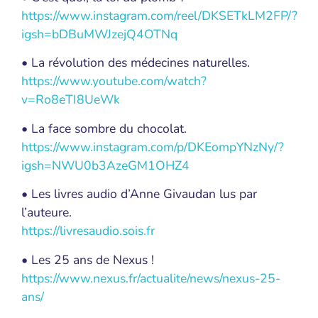
https://www.instagram.com/reel/DKSETkLM2FP/?
igsh=bDBuMWJzejQ4OTNq
• La révolution des médecines naturelles.
https://www.youtube.com/watch?
v=Ro8eTI8UeWk
• La face sombre du chocolat.
https://www.instagram.com/p/DKEompYNzNy/?
igsh=NWU0b3AzeGM1OHZ4
• Les livres audio d’Anne Givaudan lus par
l’auteure.
https://livresaudio.sois.fr
• Les 25 ans de Nexus !
https://www.nexus.fr/actualite/news/nexus-25-
ans/