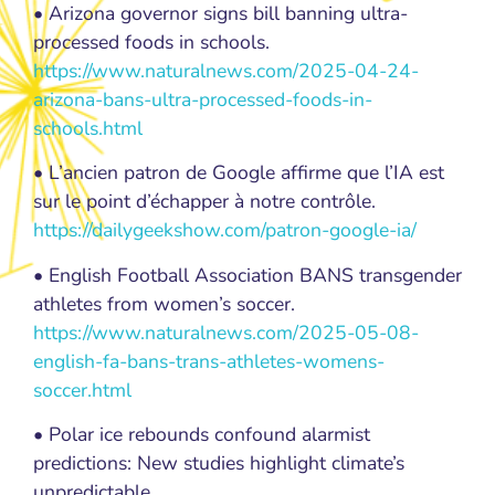
• Arizona governor signs bill banning ultra-
processed foods in schools.
https://www.naturalnews.com/2025-04-24-
arizona-bans-ultra-processed-foods-in-
schools.html
• L’ancien patron de Google affirme que l’IA est
sur le point d’échapper à notre contrôle.
https://dailygeekshow.com/patron-google-ia/
• English Football Association BANS transgender
athletes from women’s soccer.
https://www.naturalnews.com/2025-05-08-
english-fa-bans-trans-athletes-womens-
soccer.html
• Polar ice rebounds confound alarmist
predictions: New studies highlight climate’s
unpredictable