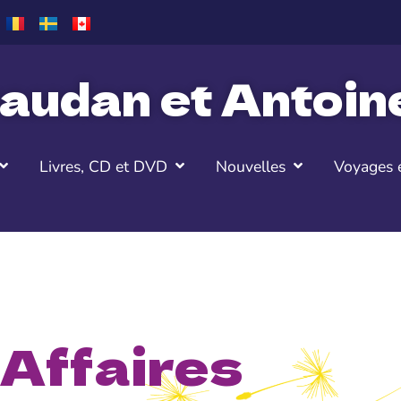
audan et Antoi
Livres, CD et DVD
Nouvelles
Voyages e
 Affaires