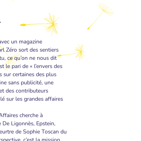
.
 avec un magazine
l Zéro sort des sentiers
tu, ce qu’on ne nous dit
 le pari de « l’envers des
ns sur certaines des plus
ne sans publicité, une
t des contributeurs
lé sur les grandes affaires
Affaires cherche à
e De Ligonnès, Epstein,
meurtre de Sophie Toscan du
pective, c’est la mission