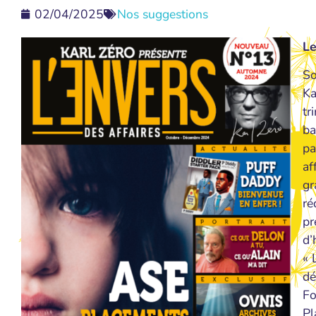
02/04/2025
Nos suggestions
Le
So
Ka
tr
ba
pa
af
gr
ré
pr
d’
« 
dé
Fo
Pl