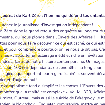
 journal de Karl Zéro : l’homme qui défend les enfants
utenez le journalisme d’investigation indépendant !
rl Zéro signe le grand retour des enquêtes au long cours
imestriel qui nous plonge dans l’Envers des Affaires ! Kar
ttus pour nous faire découvrir ce qui est caché, ce qui est 
s, et pour comprendre pourquoi on ne nous le dit pas. C’est
faires » : apporter un éclairage inédit et riche en révélatio
andes affaires de notre histoire contemporaine. Un magazi
daction 100% indépendante, des enquêtes au long cours e
estigieux qui apportent leur regard éclairé et souvent déca
hier et d’aujourd’hui !
Le complotisme tend à simplifier les choses. L’Envers des 
montrer que la réalité est complexe ». Vol MH320, Affair
urniret, Outreau, mais aussi le suicide de Bérégovoy, le 
antier, le Novitchov… Enquêter, comprendre, mettre en pers