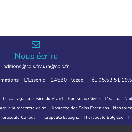
Nous écrire
editions@sois.fr
aura@sois.fr
ormations – L’Essenie – 24580 Plazac – Tél. 05.53.51.19.
Le courage au service du Vivant
Bourse aux livres
L’équipe
Naît
age à la rencontre de soi
Approche des Soins Esséniens
Nos forma
hérapeute Canada
Thérapeute Espagne
Thérapeute Belgique
Th
par IRCF
Crédit Photo "OONA Regard de Lumière"