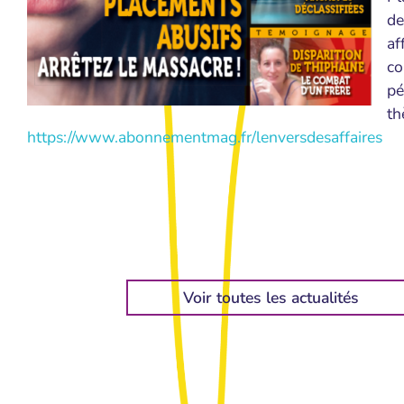
de
af
co
pé
th
https://www.abonnementmag.fr/lenversdesaffaires
Voir toutes les actualités