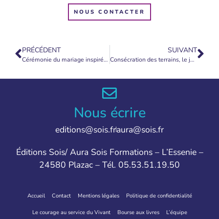
NOUS CONTACTER
PRÉCÉDENT
SUIVANT
Cérémonie du mariage inspirée du rituel essénien
Consécration des terrains, le jour de la Ste Lucie (13 décembre)
Nous écrire
editions@sois.fr
aura@sois.fr
Éditions Sois/ Aura Sois Formations – L’Essenie –
24580 Plazac – Tél. 05.53.51.19.50
Accueil
Contact
Mentions légales
Politique de confidentialité
Le courage au service du Vivant
Bourse aux livres
L’équipe