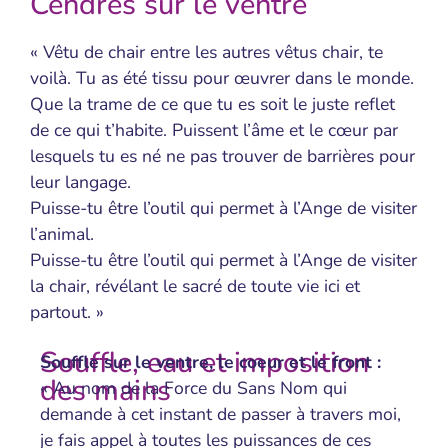
Cendres sur le ventre
« Vêtu de chair entre les autres vêtus chair, te
voilà. Tu as été tissu pour œuvrer dans le monde.
Que la trame de ce que tu es soit le juste reflet
de ce qui t’habite. Puissent l’âme et le cœur par
lesquels tu es né ne pas trouver de barrières pour
leur langage.
Puisse-tu être l’outil qui permet à l’Ange de visiter
l’animal.
Puisse-tu être l’outil qui permet à l’Ange de visiter
la chair, révélant le sacré de toute vie ici et
partout. »
Souffle, eau et imposition
Souffle sur le ventre, le coeur et le front​ :
des mains
« Au nom de la Force du Sans Nom qui
demande à cet instant de passer à travers moi,
je fais appel à toutes les puissances de ces