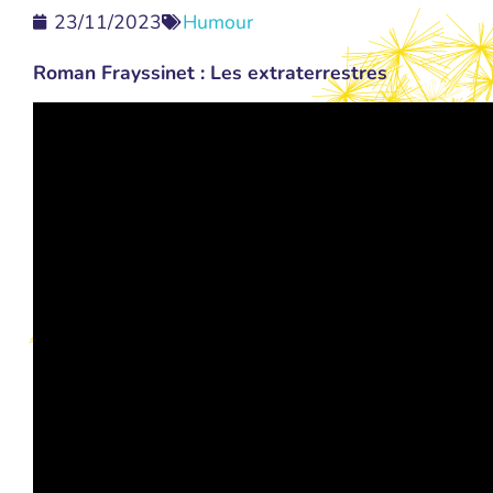
23/11/2023
Humour
Roman Frayssinet : Les extraterrestres