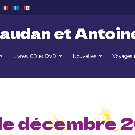
audan et Antoi
Livres, CD et DVD
Nouvelles
Voyages e
l de décembre