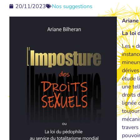
20/11/2023
Nos suggestions
Ariane
La loi 
Les « d
instanc
mineurs
dérives
étude l
une tel
droits 
lignée 
toujour
mécanis
travers
pouvoir