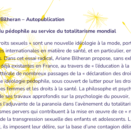
 Bilheran – Autopublication
du pédophile au service du totalitarisme mondial
roits sexuels » sont une nouvelle idéologie à la mode, por
es internationales en matière de santé, et en particulier, 
. Dans cet essai radical, Ariane Bilheran propose, sans ex
 déjà existantes en France, au travers de « l’éducation à la 
ittérale de nombreux passages de la « déclaration des droi
le idéologie pédophile, sous couvert de lutter pour les dr
des femmes et les droits à la santé. La philosophe et psy
de ses travaux approfondis sur la psychologie du pouvoir,
s l’adjuvante de la paranoïa dans l’avènement du totalitari
mes pervers qui contribuent à la mise en œuvre de ce « 
 de la transgression sexuelle des enfants et adolescents. 
, ils imposent leur délire, sur la base d’une contagion délira