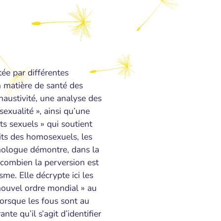
tée par différentes
en matière de santé des
haustivité, une analyse des
sexualité », ainsi qu’une
ts sexuels » qui soutient
oits des homosexuels, les
chologue démontre, dans la
 combien la perversion est
sme. Elle décrypte ici les
nouvel ordre mondial » au
Lorsque les fous sont au
nte qu’il s’agit d’identifier