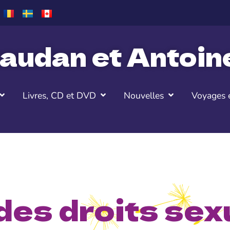
audan et Antoi
Livres, CD et DVD
Nouvelles
Voyages e
des droits sex