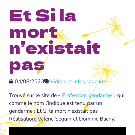
Et Si la
mort
n’existait
pas
04/08/2023
Vidéos et infos cadeaux
Trouvé sur le site de «
Profession gendarme
» qui
comme le nom l’indique est tenu par un
gendarme : Et Si la mort n’existait pas
Réalisation: Valérie Seguin et Dominic Bachy.