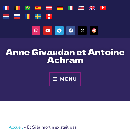
Anne Givaudan et Antoine
Achram
MENU
Accueil
»
Et Si la mort n’existait pas