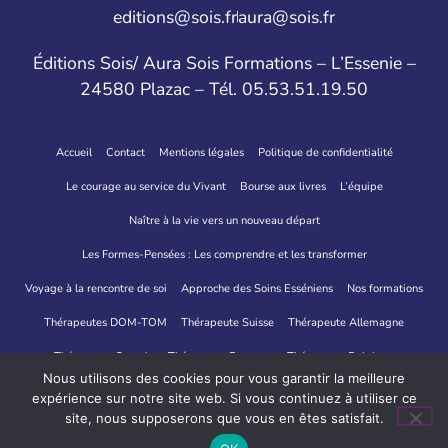
editions@sois.fr
aura@sois.fr
Éditions Sois/ Aura Sois Formations – L’Essenie –
24580 Plazac – Tél. 05.53.51.19.50
Accueil
Contact
Mentions légales
Politique de confidentialité
Le courage au service du Vivant
Bourse aux livres
L’équipe
Naître à la vie vers un nouveau départ
Les Formes-Pensées : Les comprendre et les transformer
Voyage à la rencontre de soi
Approche des Soins Esséniens
Nos formations
Thérapeutes DOM-TOM
Thérapeute Suisse
Thérapeute Allemagne
Thérapeute Canada
Thérapeute Espagne
Thérapeute Belgique
Nous utilisons des cookies pour vous garantir la meilleure
Thérapeutes Italie
expérience sur notre site web. Si vous continuez à utiliser ce
site, nous supposerons que vous en êtes satisfait.
Site créé par IRCF
Crédit Photo "OONA Regard de Lumière"