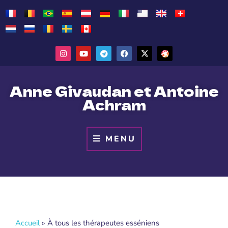
Anne Givaudan et Antoine
Achram
MENU
Accueil
»
À tous les thérapeutes esséniens