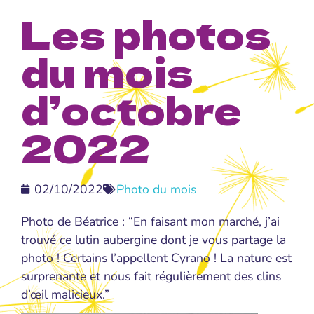
Les photos
du mois
d’octobre
2022
02/10/2022
Photo du mois
Photo de Béatrice : “En faisant mon marché, j’ai
trouvé ce lutin aubergine dont je vous partage la
photo ! Certains l’appellent Cyrano ! La nature est
surprenante et nous fait régulièrement des clins
d’œil malicieux.”