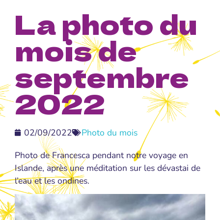
La photo du
mois de
septembre
2022
02/09/2022
Photo du mois
Photo de Francesca pendant notre voyage en
Islande, après une méditation sur les dévastai de
l’eau et les ondines.