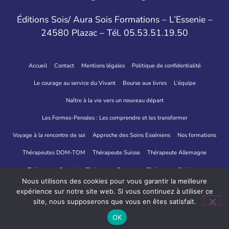
Éditions Sois/ Aura Sois Formations – L’Essenie –
24580 Plazac – Tél. 05.53.51.19.50
Accueil
Contact
Mentions légales
Politique de confidentialité
Le courage au service du Vivant
Bourse aux livres
L’équipe
Naître à la vie vers un nouveau départ
Les Formes-Pensées : Les comprendre et les transformer
Voyage à la rencontre de soi
Approche des Soins Esséniens
Nos formations
Thérapeutes DOM-TOM
Thérapeute Suisse
Thérapeute Allemagne
Thérapeute Canada
Thérapeute Espagne
Thérapeute Belgique
Nous utilisons des cookies pour vous garantir la meilleure
Thérapeutes Italie
expérience sur notre site web. Si vous continuez à utiliser ce
site, nous supposerons que vous en êtes satisfait.
Site créé par IRCF
Crédit Photo "OONA Regard de Lumière"
OK