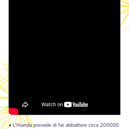
• L’Irlanda prevede di far abbattere circa 200000