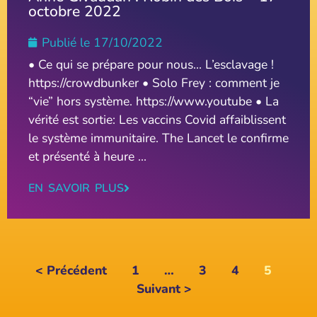
octobre 2022
Publié le
17/10/2022
• Ce qui se prépare pour nous… L’esclavage !
https://crowdbunker • Solo Frey : comment je
“vie” hors système. https://www.youtube • La
vérité est sortie: Les vaccins Covid affaiblissent
le système immunitaire. The Lancet le confirme
et présenté à heure ...
EN SAVOIR PLUS
< Précédent
1
…
3
4
5
Suivant >