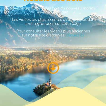
“Soyons les Robins des bois du nouveau monde.”
–
Anne Givaudan.
Les vidéos les plus récentes d’Anne Givaudan
sont regroupées sur cette page.
Pour consulter les vidéos plus anciennes
sur notre site d’archives,
cliquez ici
.