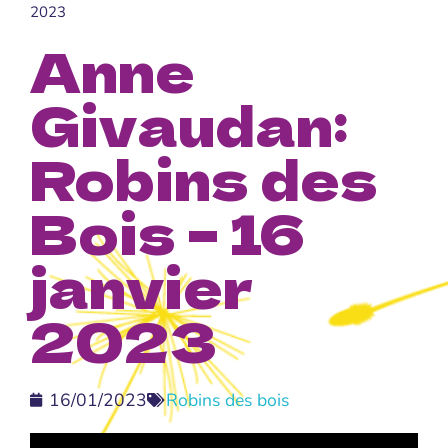
2023
Anne
Givaudan:
Robins des
Bois – 16
janvier
2023
16/01/2023
Robins des bois