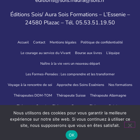
Éditions Sois/ Aura Sois Formations – L’Essenie –
24580 Plazac – Tél. 05.53.51.19.50
Accueil
Contact
Mentions légales
Politique de confidentialité
Le courage au service du Vivant
Bourse aux livres
L’équipe
Naître à la vie vers un nouveau départ
Les Formes-Pensées : Les comprendre et les transformer
Voyage à la rencontre de soi
Approche des Soins Esséniens
Nos formations
Thérapeutes DOM-TOM
Thérapeute Suisse
Thérapeute Allemagne
Thérapeute Canada
Thérapeute Espagne
Thérapeute Belgique
Nous utilisons des cookies pour vous garantir la meilleure
Thérapeutes Italie
expérience sur notre site web. Si vous continuez à utiliser ce
site, nous supposerons que vous en êtes satisfait.
Site créé par IRCF
Crédit Photo "OONA Regard de Lumière"
OK