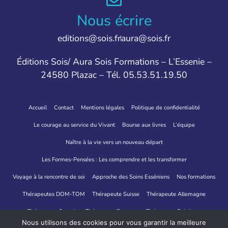
Nous écrire
editions@sois.fr
aura@sois.fr
Éditions Sois/ Aura Sois Formations – L’Essenie –
24580 Plazac – Tél. 05.53.51.19.50
Accueil
Contact
Mentions légales
Politique de confidentialité
Le courage au service du Vivant
Bourse aux livres
L’équipe
Naître à la vie vers un nouveau départ
Les Formes-Pensées : Les comprendre et les transformer
Voyage à la rencontre de soi
Approche des Soins Esséniens
Nos formations
Thérapeutes DOM-TOM
Thérapeute Suisse
Thérapeute Allemagne
Thérapeute Canada
Thérapeute Espagne
Thérapeute Belgique
Nous utilisons des cookies pour vous garantir la meilleure