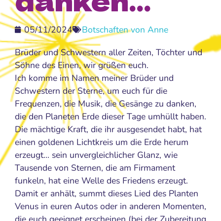
05/11/2024
Botschaften von Anne
Brüder und Schwestern aller Zeiten, Töchter und
Söhne des Einen, wir grüßen euch.
Ich komme im Namen meiner Brüder und
Schwestern der Sterne, um euch für die
Frequenzen, die Musik, die Gesänge zu danken,
die den Planeten Erde dieser Tage umhüllt haben.
Die mächtige Kraft, die ihr ausgesendet habt, hat
einen goldenen Lichtkreis um die Erde herum
erzeugt… sein unvergleichlicher Glanz, wie
Tausende von Sternen, die am Firmament
funkeln, hat eine Welle des Friedens erzeugt.
Damit er anhält, summt dieses Lied des Planten
Venus in euren Autos oder in anderen Momenten,
die euch geeignet erscheinen (bei der Zubereitung