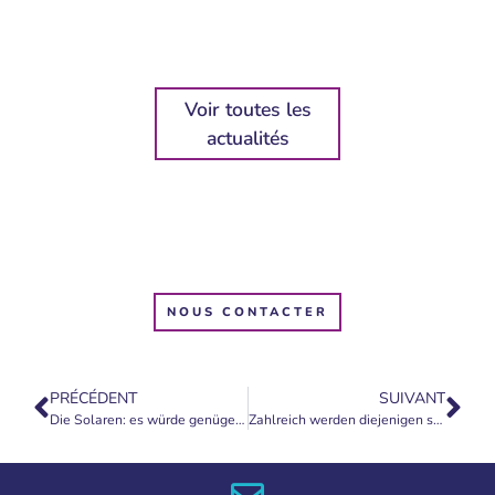
Voir toutes les
actualités
NOUS CONTACTER
PRÉCÉDENT
SUIVANT
Die Solaren: es würde genügen, euer Leben anders zu denken…
Zahlreich werden diejenigen sein, die sich zu unrecht als Retter geben werden…