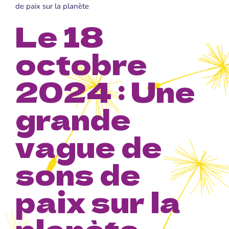
de paix sur la planète
Le 18
octobre
2024 : Une
grande
vague de
sons de
paix sur la
planète