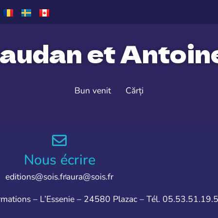
audan et Antoi
Bun venit
Cărți
Nous écrire
editions@sois.fr
aura@sois.fr
ormations – L’Essenie – 24580 Plazac – Tél. 05.53.51.19.