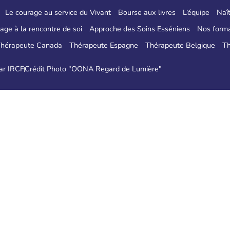
Le courage au service du Vivant
Bourse aux livres
L’équipe
Naît
age à la rencontre de soi
Approche des Soins Esséniens
Nos forma
hérapeute Canada
Thérapeute Espagne
Thérapeute Belgique
Th
par IRCF
Crédit Photo "OONA Regard de Lumière"