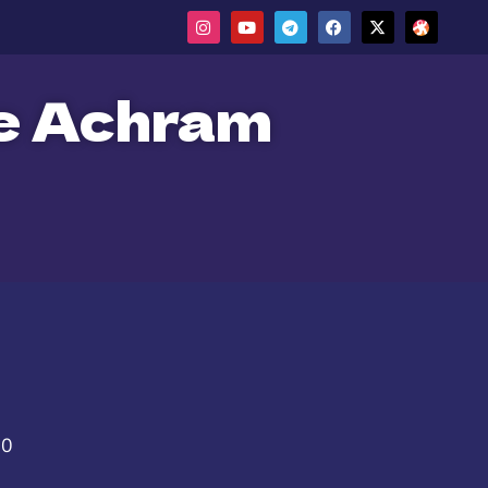
ne Achram
50